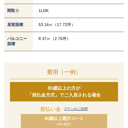
間取り
1LDK
居室面積
53.16㎡（17.72坪）
バルコニー
8.37㎡（2.76坪）
面積
費用（一例）
80歳以上の方が
「前払金方式」でご入居される場合
前払い金
プランのご説明
80歳以上選択コース
（8年償却）