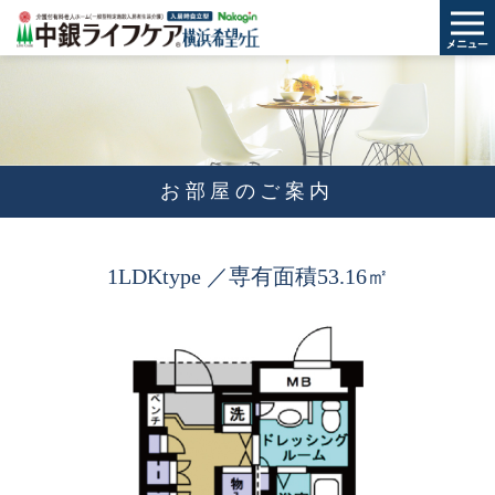
Skip
to
the
content
お部屋のご案内
1LDK
type
／専有面積53.16㎡