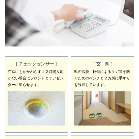
［ チェックセンサー ］
［ 玄 関 ］
在室にもかかわらず１２時間反応
靴の着脱、転倒によるケガ等を防
がない場合にフロントとケアセン
ぐためのベンチと２カ所に手すり
ターに知らせます。
を設置しています。